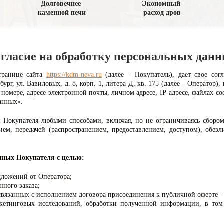
Долговечнее
Экономный
каменной печи
расход
дров
гласие на обработку персональных дан
странице сайта
https://kdm-neva.ru
(далее – Покупатель), дает свое со
бург, ул. Вавиловых, д. 8, корп. 1, литера Д, кв. 175 (далее – Оператор
номере, адресе электронной почты, личном адресе, IP-адресе, файлах-c
анных».
 Покупателя любыми способами, включая, но не ограничиваясь сбором,
ием, передачей (распространением, предоставлением, доступом), обез
нных Покупателя с целью:
дложений от Оператора;
нного заказа;
 связанных с исполнением договора присоединения к публичной оферте 
ркетинговых исследований, обработки полученной информации, в том